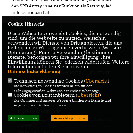
den SPD Antrag in seiner Funktion als Ratsmitglied
unterschrieben hat.
Cookie Hinweis
Diese Webseite verwendet Cookies, die notwendig
Herzlich Willkommen bei der CDU Warstein
sind, um die Webseite zu nutzen. Weiterhin
verwenden wir Dienste von Drittanbietern, die uns
helfen, unser Webangebot zu verbessern (Website-
Optmierung). Für die Verwendung bestimmter
Dienste, benötigen wir Ihre Einwilligung. Ihre
Einwilligung können Sie jederzeit widerrufen. Weitere
Informationen finden Sie in unserer
Datenschutzerklärung
.
IMPRESSUM
DATENSCHUTZ
KONTAKT
Technisch notwendige Cookies (
Übersicht
)
CDU Kreis Soest
Die notwendigen Cookies werden allein für den
ordnungsgemäßen Gebrauch der Webseite benötigt.
Cookies von Drittanbietern (
Übersicht
)
CDU Nordrhein-Westfalen
Zur Optimierung unserer Webseite binden wir Dienste und
Angebote von Drittanbietern ein.
CDU Deutschlands
Alle akzeptieren
Auswahl speichern
@2026 CDU Stadtverband
Realisation: Sharkness Media
Warstein
GmbH & Co. KG
Alle Rechte vorbehalten.