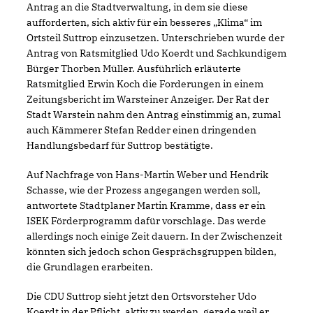
Antrag an die Stadtverwaltung, in dem sie diese
aufforderten, sich aktiv für ein besseres „Klima“ im
Ortsteil Suttrop einzusetzen. Unterschrieben wurde der
Antrag von Ratsmitglied Udo Koerdt und Sachkundigem
Bürger Thorben Müller. Ausführlich erläuterte
Ratsmitglied Erwin Koch die Forderungen in einem
Zeitungsbericht im Warsteiner Anzeiger. Der Rat der
Stadt Warstein nahm den Antrag einstimmig an, zumal
auch Kämmerer Stefan Redder einen dringenden
Handlungsbedarf für Suttrop bestätigte.
Auf Nachfrage von Hans-Martin Weber und Hendrik
Schasse, wie der Prozess angegangen werden soll,
antwortete Stadtplaner Martin Kramme, dass er ein
ISEK Förderprogramm dafür vorschlage. Das werde
allerdings noch einige Zeit dauern. In der Zwischenzeit
könnten sich jedoch schon Gesprächsgruppen bilden,
die Grundlagen erarbeiten.
Die CDU Suttrop sieht jetzt den Ortsvorsteher Udo
Koerdt in der Pflicht, aktiv zu werden, gerade weil er